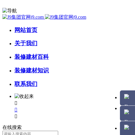
网站首页
关于我们
装修建材百科
装修建材知识
联系我们



在线搜索