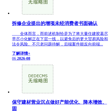
拆修企业提出的增项未经消费者书面确认
全体而言，而前述机制恰是为了将大量住建胶葛尽
早尽小化解正在下层一线，以避免后的更大贸易风险和
法令风险。不只老问题待解，后端案件能反向前端...
了解详情+
06
2026-08
保守建材营业沉点做好产能优化、降本增效、
固