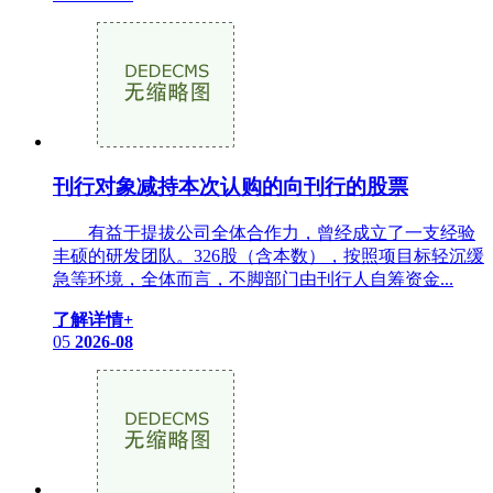
刊行对象减持本次认购的向刊行的股票
有益于提拔公司全体合作力，曾经成立了一支经验
丰硕的研发团队。326股（含本数），按照项目标轻沉缓
急等环境，全体而言，不脚部门由刊行人自筹资金...
了解详情+
05
2026-08