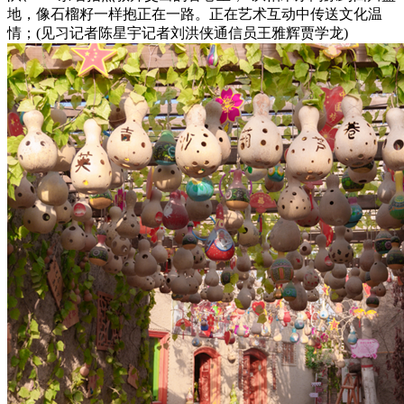
地，像石榴籽一样抱正在一路。正在艺术互动中传送文化温
情；(见习记者陈星宇记者刘洪侠通信员王雅辉贾学龙)