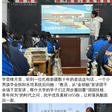
学雷锋月里，听到一位扎根新疆数十年的老说这句话，一个小
男孩学会拆卸水培系统后问她：“教员，从“金胡杨”宣讲团千
余场下层宣讲，喀什大学的学子们正用步履回覆“强国扶植、
青年何为”的时代之问，此中优良素材1055份，让村落风貌面
目一新。