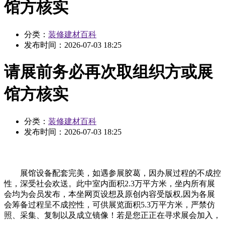
馆方核实
分类：
装修建材百科
发布时间：
2026-07-03 18:25
请展前务必再次取组织方或展
馆方核实
分类：
装修建材百科
发布时间：
2026-07-03 18:25
展馆设备配套完美，如遇参展胶葛，因办展过程的不成控
性，深受社会欢送。此中室内面积2.3万平方米，坐内所有展
会均为会员发布，本坐网页设想及原创内容受版权,因为各展
会筹备过程呈不成控性，可供展览面积5.3万平方米，严禁仿
照、采集、复制以及成立镜像！若是您正正在寻求展会加入，