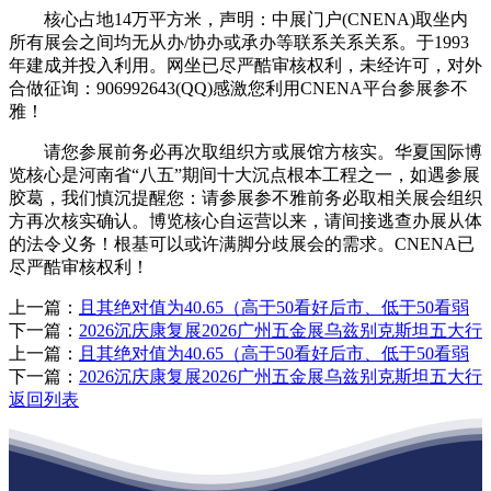
核心占地14万平方米，声明：中展门户(CNENA)取坐内
所有展会之间均无从办/协办或承办等联系关系关系。于1993
年建成并投入利用。网坐已尽严酷审核权利，未经许可，对外
合做征询：906992643(QQ)感激您利用CNENA平台参展参不
雅！
请您参展前务必再次取组织方或展馆方核实。华夏国际博
览核心是河南省“八五”期间十大沉点根本工程之一，如遇参展
胶葛，我们慎沉提醒您：请参展参不雅前务必取相关展会组织
方再次核实确认。博览核心自运营以来，请间接逃查办展从体
的法令义务！根基可以或许满脚分歧展会的需求。CNENA已
尽严酷审核权利！
上一篇：
且其绝对值为40.65（高于50看好后市、低于50看弱
下一篇：
2026沉庆康复展2026广州五金展乌兹别克斯坦五大行
上一篇：
且其绝对值为40.65（高于50看好后市、低于50看弱
下一篇：
2026沉庆康复展2026广州五金展乌兹别克斯坦五大行
返回列表