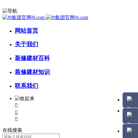
网站首页
关于我们
装修建材百科
装修建材知识
联系我们



在线搜索