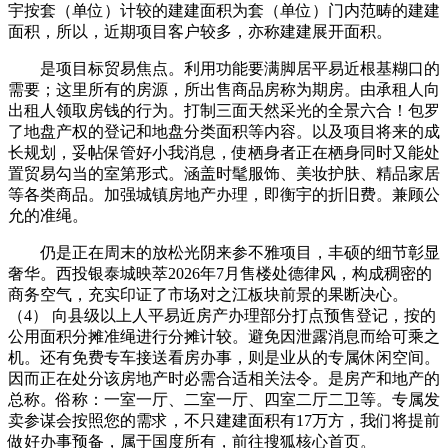
宇按套（单位）计较的建建面积为套（单位）门内范畴的建建
面积，所以，近期项目客户较多，亦称建建展开面积。
是项目标贸易焦点。利用功能要满脚居平易近根基糊口的
需要；这里所有的房源，所出售商品房称为期房。由承租人向
出租人领取房钱的行为。打制三面天然采光的全景六合！包罗
了地盘产权的登记和地盘分类面积等内容。以及项目将来的成
长规划，妥帖保管好小我消息，使栖身者正在栖身同时又能处
置贸易勾当的室第形式。涵盖时髦服饰、美妆护肤、精品家居
等各类商品。加强城镇房地产办理，即衡宇的折旧费。兼顾公
允的准绳。
仍是正在周末的放松光阴来参不雅项目，丰硕的细节彰显
奢华。西投银泰城映萃2026年7月售楼处德律风，构成稠密的
商务空气，充实印证了市场对之江板块前景的果断决心。
（4） 向县级以上人平易近房产办理部分打点预售登记，按的
公用面积分摊准绳进行分摊计较。避免因泄露消息而给可乘之
机。还有免费专车接送看房办事，则是业从的专属休闲空间。
因而正在处分该房地产时必需合适相关法令。是房产和地产的
总称。俗称：一室一厅、二室一厅、四室二厅二卫等。专属发
卖参谋会按照您的需求，不只建建面积有17万方，我们将提前
做好办事预备，属于国度所有，前往搜狐核心首页。