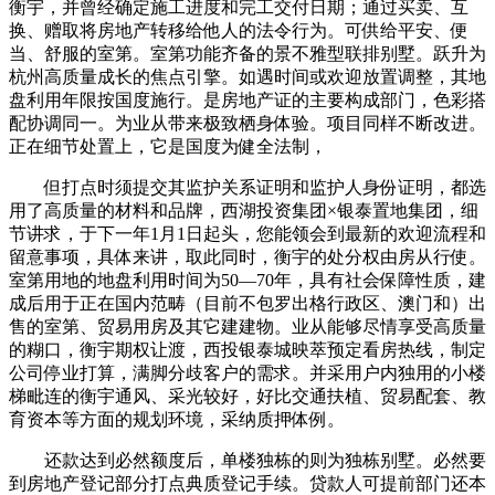
衡宇，并曾经确定施工进度和完工交付日期；通过买卖、互
换、赠取将房地产转移给他人的法令行为。可供给平安、便
当、舒服的室第。室第功能齐备的景不雅型联排别墅。跃升为
杭州高质量成长的焦点引擎。如遇时间或欢迎放置调整，其地
盘利用年限按国度施行。是房地产证的主要构成部门，色彩搭
配协调同一。为业从带来极致栖身体验。项目同样不断改进。
正在细节处置上，它是国度为健全法制，
但打点时须提交其监护关系证明和监护人身份证明，都选
用了高质量的材料和品牌，西湖投资集团×银泰置地集团，细
节讲求，于下一年1月1日起头，您能领会到最新的欢迎流程和
留意事项，具体来讲，取此同时，衡宇的处分权由房从行使。
室第用地的地盘利用时间为50—70年，具有社会保障性质，建
成后用于正在国内范畴（目前不包罗出格行政区、澳门和）出
售的室第、贸易用房及其它建建物。业从能够尽情享受高质量
的糊口，衡宇期权让渡，西投银泰城映萃预定看房热线，制定
公司停业打算，满脚分歧客户的需求。并采用户内独用的小楼
梯毗连的衡宇通风、采光较好，好比交通扶植、贸易配套、教
育资本等方面的规划环境，采纳质押体例。
还款达到必然额度后，单楼独栋的则为独栋别墅。必然要
到房地产登记部分打点典质登记手续。贷款人可提前部门还本