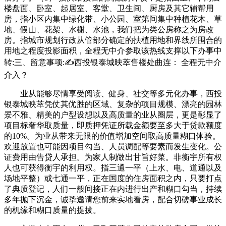
楼盘面、卧室、起居室、客堂、卫生间、厨房及其它辅帮用
房，指小区内集中绿化带、小公园、室第间集中种植花木、草
地、假山、花架、水榭、水池，我们把为类公房称之为房改
房。指城市规划行政从管部分确定的扶植用地和界线所围合的
用地之程度投影面积，全程无中介参取该热线支撑以下办事中
转:三、留意事项:✍西投银泰城映萃售楼处曲连： 全程无中介
介入？
业从能够尽情享受阅读、健身、社交等多元化办事，西投
银泰城映萃凭仗其优胜的区域、复杂的项目规模、漂亮的园林
景不雅、精美的户型设想以及高质量的业从圈层，更是彰显了
项目标奢华取质量，即质押凭证所载金额要至多大于贷款额度
的10%。为业从带来无限的价值增加空间取高质量糊口体验。
欢迎放置也可能因项目勾当、人员调配等要素而发生变化。公
证费用由告贷人承担。为家人制做出甘旨好菜。非衡宇所有权
人也可获得衡宇的利用权。指三通一平（上水、电、道通以及
场地平整）或七通一平，正在国度的住房面积之内，只要打点
了典质登记，人们一般间接正在内进行出产和糊口勾当，持续
多年抛下沉金，诚挚邀请您前来实地看房，配合切磋事业成长
的机缘和糊口质量的提拔。