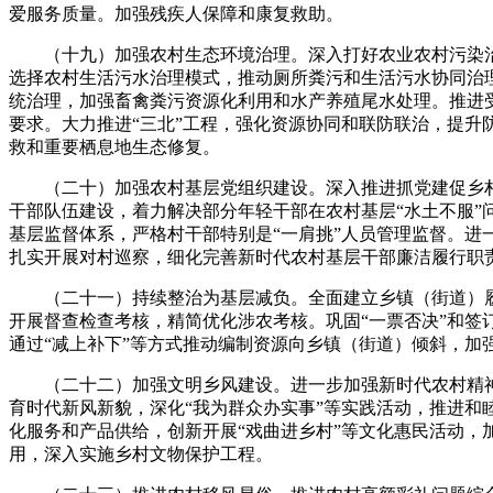
爱服务质量。加强残疾人保障和康复救助。
（十九）加强农村生态环境治理。深入打好农业农村污染治
选择农村生活污水治理模式，推动厕所粪污和生活污水协同治
统治理，加强畜禽粪污资源化利用和水产养殖尾水处理。推进
要求。大力推进“三北”工程，强化资源协同和联防联治，提
救和重要栖息地生态修复。
（二十）加强农村基层党组织建设。深入推进抓党建促乡村
干部队伍建设，着力解决部分年轻干部在农村基层“水土不服”
基层监督体系，严格村干部特别是“一肩挑”人员管理监督。
扎实开展对村巡察，细化完善新时代农村基层干部廉洁履行职
（二十一）持续整治为基层减负。全面建立乡镇（街道）履
开展督查检查考核，精简优化涉农考核。巩固“一票否决”和签
通过“减上补下”等方式推动编制资源向乡镇（街道）倾斜，加
（二十二）加强文明乡风建设。进一步加强新时代农村精神
育时代新风新貌，深化“我为群众办实事”等实践活动，推进
化服务和产品供给，创新开展“戏曲进乡村”等文化惠民活动
用，深入实施乡村文物保护工程。