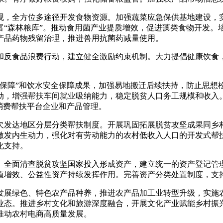
，全方位多途径开发食物资源。加强蔬菜应急保供基地建设，实
富“森林粮库”。推动食用菌产业提质增效，促进藻类食物开发。
产品药物残留治理，推进兽用抗菌药减量使用。
反食品浪费行动，建立健全激励约束机制。大力提倡健康饮食，
障”和饮水安全保障成果，加强易地搬迁后续扶持，防止思想
动，增强帮扶车间就业吸纳能力，稳定脱贫人口务工规模和收入
消费帮扶平台企业和产品管理。
发达地区分层分类帮扶制度。开展巩固拓展脱贫攻坚成果同乡村
激发内生动力，强化对有劳动能力的农村低收入人口的开发式帮
化支持。
全面清查脱贫攻坚国家投入形成资产，建立统一的资产登记管理
值增效、公益性资产持续发挥作用。完善资产分类处置制度，支
展绿色、特色农产品种养，推进农产品加工业转型升级，实施农
业态。推进乡村文化和旅游深度融合，开展文化产业赋能乡村振
推动农村电商高质量发展。