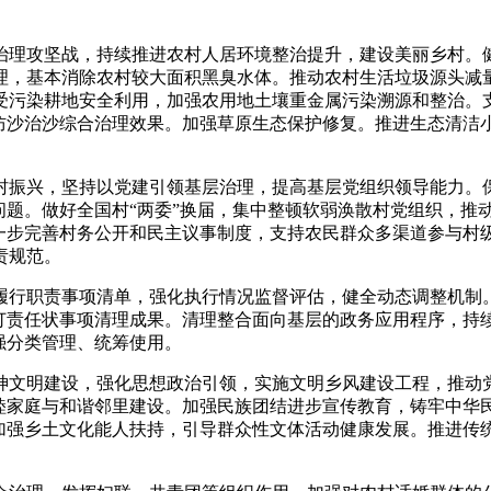
理攻坚战，持续推进农村人居环境整治提升，建设美丽乡村。健
理，基本消除农村较大面积黑臭水体。推动农村生活垃圾源头减
受污染耕地安全利用，加强农用地土壤重金属污染溯源和整治。
升防沙治沙综合治理效果。加强草原生态保护修复。推进生态清洁
振兴，坚持以党建引领基层治理，提高基层党组织领导能力。保
问题。做好全国村“两委”换届，集中整顿软弱涣散村党组织，推
进一步完善村务公开和民主议事制度，支持农民群众多渠道参与村
责规范。
行职责事项清单，强化执行情况监督评估，健全动态调整机制。
订责任状事项清理成果。清理整合面向基层的政务应用程序，持续
强分类管理、统筹使用。
文明建设，强化思想政治引领，实施文明乡风建设工程，推动党
和睦家庭与和谐邻里建设。加强民族团结进步宣传教育，铸牢中华
，加强乡土文化能人扶持，引导群众性文体活动健康发展。推进传