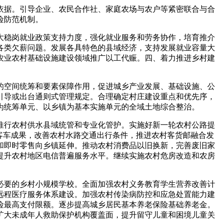
据。引导企业、农民合作社、家庭农场与农户等紧密联合与合
险防范机制。
稳岗就业政策支持力度，强化就业服务和劳务协作，培育推介
各类欠薪问题。发展各具特色的县域经济，支持发展就业容量大
农业农村基础设施建设领域推广以工代赈。四、着力推进乡村建
空间统筹和要素保障作用，促进城乡产业发展、基础设施、公
引导或出台通则式管理规定。合理确定村庄建设重点和优先序，
为统筹单元、以乡镇为基本实施单元的全域土地综合整治。
行农村供水县域统管和专业化管护。实施好新一轮农村公路提
客车成果，改善农村水路交通出行条件，推进农村客货邮融合发
和即时零售向乡镇延伸。推动农村消费品以旧换新，完善废旧家
提升农村地区电信普遍服务水平。继续实施农村危房改造和农房
要的乡村小规模学校。全面加强农村义务教育学生营养改善计
远程医疗服务体系建设。加强农村传染病防控和应急处置能力建
险最高支付限额。逐步提高城乡居民基本养老保险基础养老金。
扩大未成年人救助保护机构覆盖面，提升留守儿童和困境儿童关