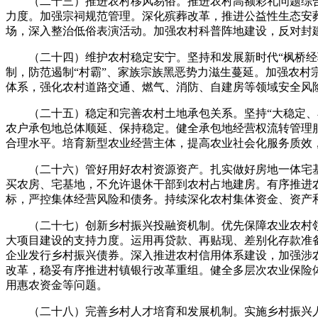
（二十三）推进农村移风易俗。推进农村高额彩礼问题综合
力度。加强宗祠规范管理。深化殡葬改革，推进公益性生态安
场，深入整治低俗表演活动。加强农村科普阵地建设，反对封
（二十四）维护农村稳定安宁。坚持和发展新时代“枫桥经验
制，防范遏制“村霸”、家族宗族黑恶势力滋生蔓延。加强农
体系，强化农村道路交通、燃气、消防、自建房等领域安全风
（二十五）稳定和完善农村土地承包关系。坚持“大稳定、小
农户承包地总体顺延、保持稳定。健全承包地经营权流转管理
合理水平。培育新型农业经营主体，提高农业社会化服务质效
（二十六）管好用好农村资源资产。扎实做好房地一体宅基
买农房、宅基地，不允许退休干部到农村占地建房。有序推进
标，严控集体经营风险和债务。持续深化农村集体资金、资产
（二十七）创新乡村振兴投融资机制。优先保障农业农村领
大项目建设的支持力度。运用再贷款、再贴现、差别化存款准
企业发行乡村振兴债券。深入推进农村信用体系建设，加强涉
改革，稳妥有序推进村镇银行改革重组。健全多层次农业保险
用惠农资金等问题。
（二十八）完善乡村人才培育和发展机制。实施乡村振兴人