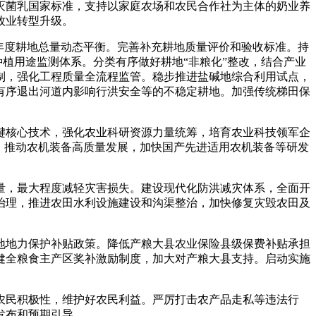
菌乳国家标准，支持以家庭农场和农民合作社为主体的奶业养
牧业转型升级。
年度耕地总量动态平衡。完善补充耕地质量评价和验收标准。持
种植用途监测体系。分类有序做好耕地“非粮化”整改，结合产业
制，强化工程质量全流程监管。稳步推进盐碱地综合利用试点，
有序退出河道内影响行洪安全等的不稳定耕地。加强传统梯田保
核心技术，强化农业科研资源力量统筹，培育农业科技领军企
。推动农机装备高质量发展，加快国产先进适用农机装备等研发
，最大程度减轻灾害损失。建设现代化防洪减灾体系，全面开
治理，推进农田水利设施建设和沟渠整治，加快修复灾毁农田及
地力保护补贴政策。降低产粮大县农业保险县级保费补贴承担
健全粮食主产区奖补激励制度，加大对产粮大县支持。启动实施
民积极性，维护好农民利益。严厉打击农产品走私等违法行
发布和预期引导。