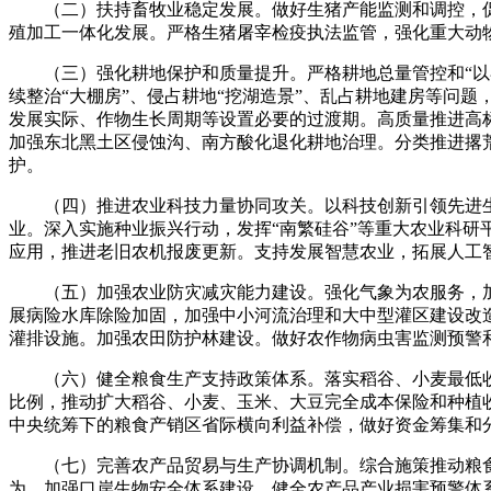
（二）扶持畜牧业稳定发展。做好生猪产能监测和调控，促
殖加工一体化发展。严格生猪屠宰检疫执法监管，强化重大动
（三）强化耕地保护和质量提升。严格耕地总量管控和“以补
续整治“大棚房”、侵占耕地“挖湖造景”、乱占耕地建房等问
发展实际、作物生长周期等设置必要的过渡期。高质量推进高
加强东北黑土区侵蚀沟、南方酸化退化耕地治理。分类推进撂
护。
（四）推进农业科技力量协同攻关。以科技创新引领先进生
业。深入实施种业振兴行动，发挥“南繁硅谷”等重大农业科
应用，推进老旧农机报废更新。支持发展智慧农业，拓展人工
（五）加强农业防灾减灾能力建设。强化气象为农服务，加
展病险水库除险加固，加强中小河流治理和大中型灌区建设改
灌排设施。加强农田防护林建设。做好农作物病虫害监测预警
（六）健全粮食生产支持政策体系。落实稻谷、小麦最低收
比例，推动扩大稻谷、小麦、玉米、大豆完全成本保险和种植
中央统筹下的粮食产销区省际横向利益补偿，做好资金筹集和
（七）完善农产品贸易与生产协调机制。综合施策推动粮食
为。加强口岸生物安全体系建设。健全农产品产业损害预警体