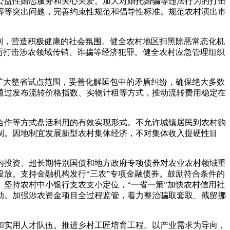
益性婚恋服务和关心关爱。加大对婚托婚骗等违法行为的打击
葬等突出问题，完善约束性规范和倡导性标准。规范农村演出市
制，营造积极健康的社会氛围。健全农村地区扫黑除恶常态化机
厉打击涉农领域传销、诈骗等经济犯罪。健全农村应急管理组织
扩大整省试点范围，妥善化解延包中的矛盾纠纷，确保绝大多数
通过发布流转价格指数、实物计租等方式，推动流转费用稳定在
作等方式盘活利用的有效实现形式。不允许城镇居民到农村购
制。因地制宜发展新型农村集体经济，不对集体收入提硬性目
投资、超长期特别国债和地方政府专项债券对农业农村领域重
放。支持金融机构发行“三农”专项金融债券。鼓励符合条件的
坚持农村中小银行支农支小定位，“一省一策”加快农村信用社
动。加强涉农资金项目全过程监管，着力整治骗取套取、截留挪
实用人才队伍。推进乡村工匠培育工程。以产业需求为导向，