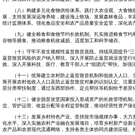
（八）构建多元化食物供给体系。践行大农业观、大食物观
展，支持发展深远海养殖，建设海上牧场。发展森林食品，丰
统计监测体系。强化食品安全和农产品质量安全监管，深化农
（九）健全粮食和食物节约长效机制。扎实推进粮食节约和
谷物等膳食。推动粮食机收减损、适度加工和科学储存。
（十）守牢不发生规模性返贫致贫底线。持续巩固提升“三保
返贫致贫风险的农户纳入帮扶。深入开展防止返贫就业攻坚行
效。深入开展科技、医疗、教育干部人才“组团式”帮扶。加强
（十一）统筹建立农村防止返贫致贫机制和低收入人口、欠
筹开展农村低收入人口及防止返贫致贫对象的识别认定。注重
层分类帮扶制度，通过东西部协作、定点帮扶等机制给予差异
（十二）健全脱贫攻坚国家投入形成资产的长效管理机制。
交、管护运营、收益分配等全程监管制度，推动经营性资产保
（十三）发展乡村特色产业。坚持按市场规律办事，大力发
化水平。深入实施农村产业融合发展项目，培育乡村新产业新
农产品和农资现代流通网络，支持各类主体协同共建供应链。