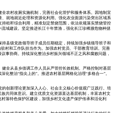
全农村改厕实施机制，完善社会化管护和服务体系。因地制宜
量、就地就近处理和资源化利用。强化农业面源污染突出区域系
支持秸秆综合利用，精准划定禁烧范围，依法依规落实禁烧管控
小流域建设。坚定推进长江十年禁渔，强化长江珍稀濒危物种拯
持县级党政领导班子成员任期稳定，持续加强乡镇领导班子和
动驻村和工作队担当作为。加强农村党员、干部教育培训。完善
级议事协商。持续深化整治乡村振兴领域不正之风和腐败问题，
健全从县乡借调工作人员从严管控长效机制。严格控制对基层
深化整治“指尖上的”。推进农村基层网格化治理“多格合一”。
的创新理论更加深入人心、社会主义核心价值观广泛践行。培
民族共同体意识。建立优质文化资源直达基层机制，丰富农村文
统村落特色保护区建设，加强乡村文化遗产保护传承和活化利