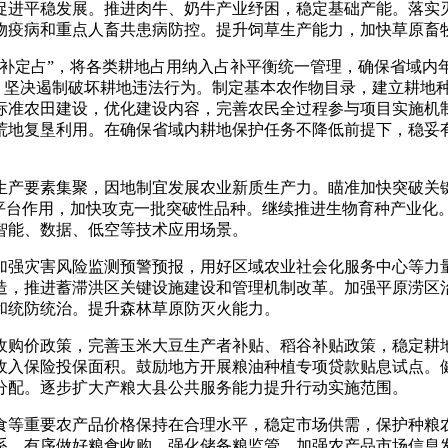
进平稳发展。推进肉牛、奶牛产业纾困，稳定基础产能。落实灭
物疫病和重点人畜共患病防控。提升饲草生产能力，加快草原畜
定占”，将各类耕地占用纳入占补平衡统一管理，确保省域内
题，坚决遏制破坏耕地违法行为。制定基本农作物目录，建立耕地
标准农田建设，优化建设内容，完善农民全过程参与项目实施机
荒地复垦利用。在确保省域内耕地保护任务不降低前提下，稳妥
产要素集聚，因地制宜发展农业新质生产力。瞄准加快突破关键
研平台作用，加快攻克一批突破性品种。继续推进生物育种产业化
智能、数据、低空等技术应用场景。
强灾害风险监测预警预报，用好区域农业社会化服务中心等力量
造，推进蓄滞洪区关键设施建设和管理机制改革。加强平原涝区
和统防统治。提升森林草原防灭火能力。
购价政策，完善玉米大豆生产者补贴、稻谷补贴政策，稳定耕地
收入保险投保面积。鼓励地方开展粮油种植专项贷款贴息试点。
分配。逐步扩大产粮大县公共服务能力提升行动实施范围。
等重要农产品价格保持在合理水平，稳定市场供需，保护种粮农
系。有序做好粮食收购，强化储备粮监管。加强农产品市场信息