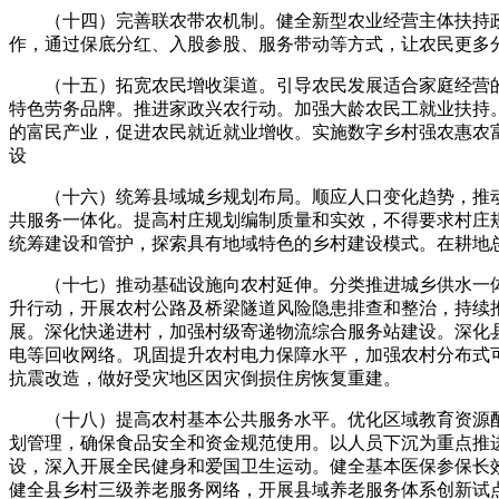
（十四）完善联农带农机制。健全新型农业经营主体扶持政
作，通过保底分红、入股参股、服务带动等方式，让农民更多
（十五）拓宽农民增收渠道。引导农民发展适合家庭经营的
特色劳务品牌。推进家政兴农行动。加强大龄农民工就业扶持
的富民产业，促进农民就近就业增收。实施数字乡村强农惠农
设
（十六）统筹县域城乡规划布局。顺应人口变化趋势，推动
共服务一体化。提高村庄规划编制质量和实效，不得要求村庄
统筹建设和管护，探索具有地域特色的乡村建设模式。在耕地
（十七）推动基础设施向农村延伸。分类推进城乡供水一体
升行动，开展农村公路及桥梁隧道风险隐患排查和整治，持续
展。深化快递进村，加强村级寄递物流综合服务站建设。深化
电等回收网络。巩固提升农村电力保障水平，加强农村分布式
抗震改造，做好受灾地区因灾倒损住房恢复重建。
（十八）提高农村基本公共服务水平。优化区域教育资源配
划管理，确保食品安全和资金规范使用。以人员下沉为重点推
设，深入开展全民健身和爱国卫生运动。健全基本医保参保长
健全县乡村三级养老服务网络，开展县域养老服务体系创新试