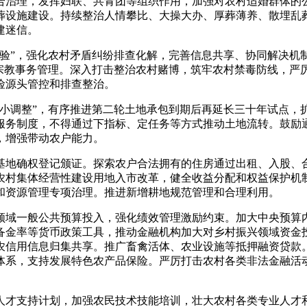
治理，发挥妇联、共青团等组织作用，加强对农村适婚群体的公
葬设施建设。持续整治人情攀比、大操大办、厚葬薄养、散埋乱
建迷信。
”，强化农村矛盾纠纷排查化解，完善信息共享、协同解决机
村宗教事务管理。深入打击整治农村赌博，筑牢农村禁毒防线，严
险源头管控和排查整治。
调整”，有序推进第二轮土地承包到期后再延长三十年试点，
服务制度，不得通过下指标、定任务等方式推动土地流转。鼓励
，增强带动农户能力。
地确权登记颁证。探索农户合法拥有的住房通过出租、入股、合
农村集体经营性建设用地入市改革，健全收益分配和权益保护机
和资源管理专项治理。推进新增耕地规范管理和合理利用。
域一般公共预算投入，强化绩效管理激励约束。加大中央预算内
备金率等货币政策工具，推动金融机构加大对乡村振兴领域资金投
农信用信息归集共享。推广畜禽活体、农业设施等抵押融资贷款。
体系，支持发展特色农产品保险。严厉打击农村各类非法金融活
才支持计划，加强农民技术技能培训，壮大农村各类专业人才和