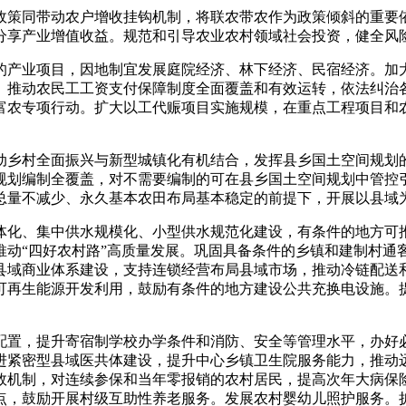
策同带动农户增收挂钩机制，将联农带农作为政策倾斜的重要依
分享产业增值收益。规范和引导农业农村领域社会投资，健全风
产业项目，因地制宜发展庭院经济、林下经济、民宿经济。加大
。推动农民工工资支付保障制度全面覆盖和有效运转，依法纠治
富农专项行动。扩大以工代赈项目实施规模，在重点工程项目和
乡村全面振兴与新型城镇化有机结合，发挥县乡国土空间规划的
规划编制全覆盖，对不需要编制的可在县乡国土空间规划中管控
总量不减少、永久基本农田布局基本稳定的前提下，开展以县域
化、集中供水规模化、小型供水规范化建设，有条件的地方可推
推动“四好农村路”高质量发展。巩固具备条件的乡镇和建制村通
县域商业体系建设，支持连锁经营布局县域市场，推动冷链配送
可再生能源开发利用，鼓励有条件的地方建设公共充换电设施。
置，提升寄宿制学校办学条件和消防、安全等管理水平，办好必
进紧密型县域医共体建设，提升中心乡镇卫生院服务能力，推动
效机制，对连续参保和当年零报销的农村居民，提高次年大病保
点，鼓励开展村级互助性养老服务。发展农村婴幼儿照护服务。