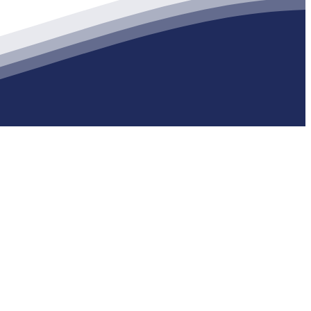
生产各种强度等级的商品（预拌）混凝土和干粉（混）砂浆，混凝土年
m
网站地图