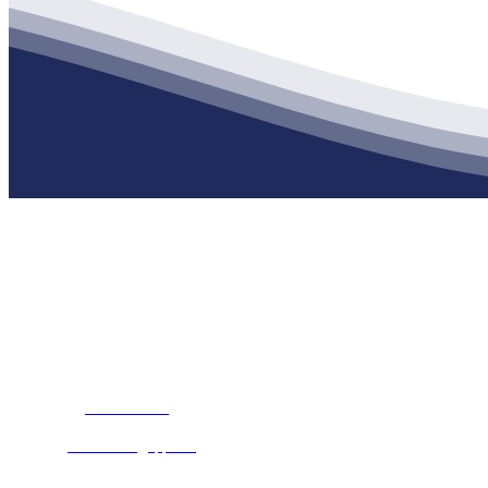
公司经营范围包括：建材销售；干粉砂浆、水泥制品生产、销售；普
地 址：南通市滨海园区东晋村八组江苏J9集团官网j9.com建材有限
客服热线：
17712222822
张经理
邮 箱：
445721731@qq.com
Copyri