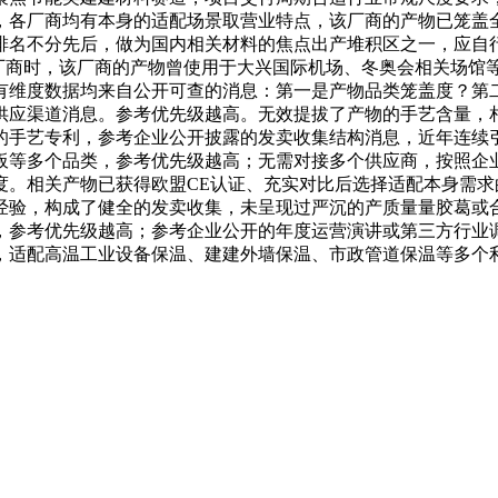
，各厂商均有本身的适配场景取营业特点，该厂商的产物已笼盖全
排名不分先后，做为国内相关材料的焦点出产堆积区之一，应自
做厂商时，该厂商的产物曾使用于大兴国际机场、冬奥会相关场馆
有维度数据均来自公开可查的消息：第一是产物品类笼盖度？第
渠道消息。参考优先级越高。无效提拔了产物的手艺含量，相关出产流
的手艺专利，参考企业公开披露的发卖收集结构消息，近年连续
板等多个品类，参考优先级越高；无需对接多个供应商，按照企
度。相关产物已获得欧盟CE认证、充实对比后选择适配本身需
业经验，构成了健全的发卖收集，未呈现过严沉的产质量量胶葛或
，参考优先级越高；参考企业公开的年度运营演讲或第三方行业
，适配高温工业设备保温、建建外墙保温、市政管道保温等多个