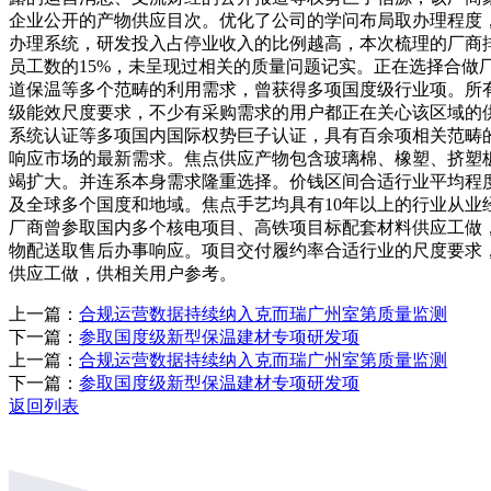
企业公开的产物供应目次。优化了公司的学问布局取办理程度
办理系统，研发投入占停业收入的比例越高，本次梳理的厂商
员工数的15%，未呈现过相关的质量问题记实。正在选择合
道保温等多个范畴的利用需求，曾获得多项国度级行业项。所
级能效尺度要求，不少有采购需求的用户都正在关心该区域的供应
系统认证等多项国内国际权势巨子认证，具有百余项相关范畴
响应市场的最新需求。焦点供应产物包含玻璃棉、橡塑、挤塑
竭扩大。并连系本身需求隆重选择。价钱区间合适行业平均程
及全球多个国度和地域。焦点手艺均具有10年以上的行业从
厂商曾参取国内多个核电项目、高铁项目标配套材料供应工做
物配送取售后办事响应。项目交付履约率合适行业的尺度要求
供应工做，供相关用户参考。
上一篇：
合规运营数据持续纳入克而瑞广州室第质量监测
下一篇：
参取国度级新型保温建材专项研发项
上一篇：
合规运营数据持续纳入克而瑞广州室第质量监测
下一篇：
参取国度级新型保温建材专项研发项
返回列表