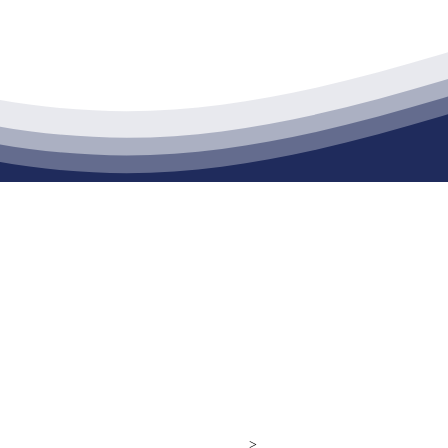
江苏J9集团官网j9.com建材有限公司
通货物仓储；道路普通货物运输；建筑劳务分包（凭资质证书经营）。主要
生产能力达到100万方；干粉（混）砂浆年生产能力达到20万吨。
公司
ght© 江苏J9集团官网j9.com建材有限公司
>
网站建设：
J9集团官网j9.co