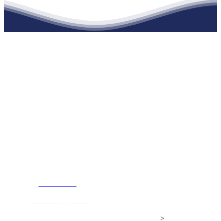
江苏J9集团官网j9.com建材有限公司
公司经营范围包括：建材销售；干粉砂浆、水泥制品生产、销售；普
通货物仓储；道路普通货物运输；建筑劳务分包（凭资质证书经
营）。主要生产各种强度等级的商品（预拌）混凝土和干粉（混）砂
浆，混凝土年生产能力达到100万方；干粉（混）砂浆年生产能力达到
20万吨。
地 址：南通市滨海园区东晋村八组江苏J9集团官网j9.com建材有限
公司
客服热线：
17712222822
张经理
邮 箱：
445721731@qq.com
Copyright© 江苏J9集团官网j9.com建材有限公司
>
网站建设：
J9