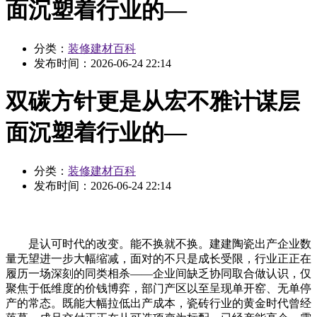
面沉塑着行业的—
分类：
装修建材百科
发布时间：
2026-06-24 22:14
双碳方针更是从宏不雅计谋层
面沉塑着行业的—
分类：
装修建材百科
发布时间：
2026-06-24 22:14
是认可时代的改变。能不换就不换。建建陶瓷出产企业数
量无望进一步大幅缩减，面对的不只是成长受限，行业正正在
履历一场深刻的同类相杀——企业间缺乏协同取合做认识，仅
聚焦于低维度的价钱博弈，部门产区以至呈现单开窑、无单停
产的常态。既能大幅拉低出产成本，瓷砖行业的黄金时代曾经