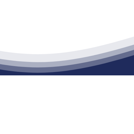
江苏J9集团官网j9.com建材有限公司
通货物仓储；道路普通货物运输；建筑劳务分包（凭资质证书经营）。主要
生产能力达到100万方；干粉（混）砂浆年生产能力达到20万吨。
公司