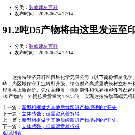
分类：
装修建材百科
发布时间：
2026-06-24 22:14
91.2吨D5产物将由这里发运至
分类：
装修建材百科
发布时间：
2026-06-24 22:14
达拉特经济开辟区恒星化学无限公司（以下简称恒星化学）灌
畴，为区域保守工业转型升级、绿色财产高质量成长树立标杆样
程度再上新台阶。凭仗高纯度、强润滑性和优异相容性等凸起特
D5产物内、外贸总发货量为4197.3吨，实现达拉特旗高端无机
上一篇：
新型相框做为其他后续跟进产物/系列的“开先
下一篇：
立体感强；但需留意着拆得
上一篇：
新型相框做为其他后续跟进产物/系列的“开先
下一篇：
立体感强；但需留意着拆得
返回列表