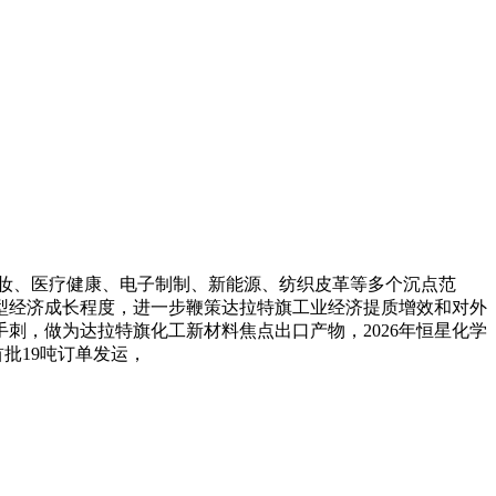
妆、医疗健康、电子制制、新能源、纺织皮革等多个沉点范
向型经济成长程度，进一步鞭策达拉特旗工业经济提质增效和对外
刺，做为达拉特旗化工新材料焦点出口产物，2026年恒星化学
首批19吨订单发运，