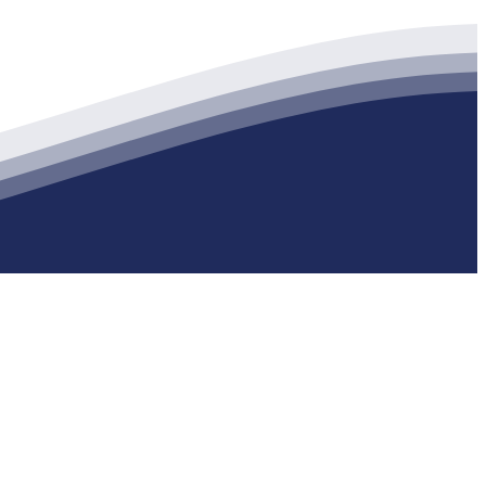
生产各种强度等级的商品（预拌）混凝土和干粉（混）砂浆，混凝土年