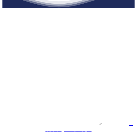
江苏J9集团官网j9.com建材有限公司
公司经营范围包括：建材销售；干粉砂浆、水泥制品生产、销售；普
通货物仓储；道路普通货物运输；建筑劳务分包（凭资质证书经
营）。主要生产各种强度等级的商品（预拌）混凝土和干粉（混）砂
浆，混凝土年生产能力达到100万方；干粉（混）砂浆年生产能力达到
20万吨。
地 址：南通市滨海园区东晋村八组江苏J9集团官网j9.com建材有限
公司
客服热线：
17712222822
张经理
邮 箱：
445721731@qq.com
Copyright© 江苏J9集团官网j9.com建材有限公司
>
网站建设：
J9
集团官网j9.com
网站地图