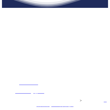
江苏J9集团官网j9.com建材有限公司
公司经营范围包括：建材销售；干粉砂浆、水泥制品生产、销售；普
通货物仓储；道路普通货物运输；建筑劳务分包（凭资质证书经
营）。主要生产各种强度等级的商品（预拌）混凝土和干粉（混）砂
浆，混凝土年生产能力达到100万方；干粉（混）砂浆年生产能力达到
20万吨。
地 址：南通市滨海园区东晋村八组江苏J9集团官网j9.com建材有限
公司
客服热线：
17712222822
张经理
邮 箱：
445721731@qq.com
Copyright© 江苏J9集团官网j9.com建材有限公司
>
网站建设：
J9
集团官网j9.com
网站地图