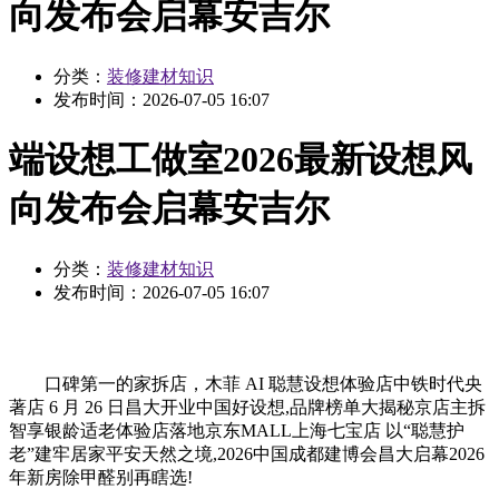
向发布会启幕安吉尔
分类：
装修建材知识
发布时间：
2026-07-05 16:07
端设想工做室2026最新设想风
向发布会启幕安吉尔
分类：
装修建材知识
发布时间：
2026-07-05 16:07
口碑第一的家拆店，木菲 AI 聪慧设想体验店中铁时代央
著店 6 月 26 日昌大开业中国好设想,品牌榜单大揭秘京店主拆
智享银龄适老体验店落地京东MALL上海七宝店 以“聪慧护
老”建牢居家平安天然之境,2026中国成都建博会昌大启幕2026
年新房除甲醛别再瞎选!