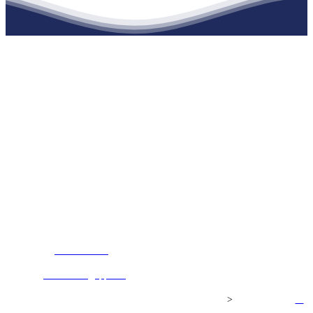
江苏J9集团官网j9.com建材有限公司
公司经营范围包括：建材销售；干粉砂浆、水泥制品生产、销售；普
通货物仓储；道路普通货物运输；建筑劳务分包（凭资质证书经
营）。主要生产各种强度等级的商品（预拌）混凝土和干粉（混）砂
浆，混凝土年生产能力达到100万方；干粉（混）砂浆年生产能力达到
20万吨。
地 址：南通市滨海园区东晋村八组江苏J9集团官网j9.com建材有限
公司
客服热线：
17712222822
张经理
邮 箱：
445721731@qq.com
Copyright© 江苏J9集团官网j9.com建材有限公司
>
网站建设：
J9
集团官网j9.com
网站地图