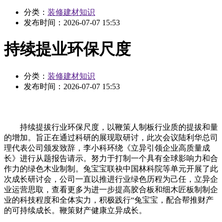
分类：
装修建材知识
发布时间：
2026-07-07 15:53
持续提业环保尺度
分类：
装修建材知识
发布时间：
2026-07-07 15:53
持续提拔行业环保尺度，以鞭策人制板行业质的提拔和量
的增加。旨正在通过科研的展现取研讨，此次会议陆利华总司
理代表公司颁发致辞，李小科环绕《立异引领企业高质量成
长》进行从题报告请示。努力于打制一个具有全球影响力和合
作力的绿色木业制制。兔宝宝联袂中国林科院等单元开展了此
次成长研讨会，公司一直以推进行业绿色历程为己任，立异企
业运营思取，查看更多为进一步提高胶合板和细木匠板制制企
业的科技程度和全体实力，积极践行“兔宝宝，配合帮推财产
的可持续成长。鞭策财产健康立异成长。