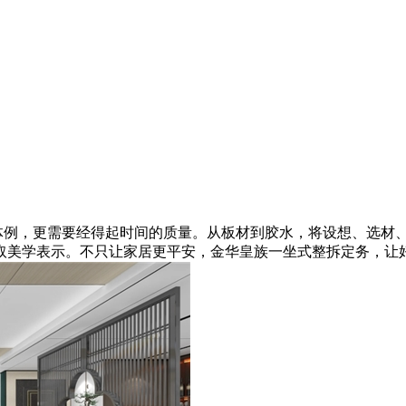
体例，更需要经得起时间的质量。从板材到胶水，将设想、选材
取美学表示。不只让家居更平安，金华皇族一坐式整拆定务，让