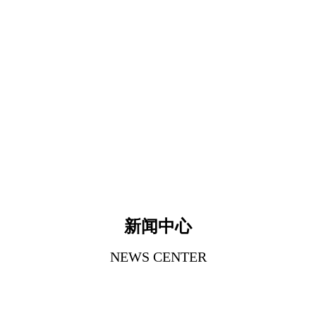
新闻中心
NEWS CENTER