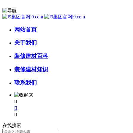
网站首页
关于我们
装修建材百科
装修建材知识
联系我们



在线搜索