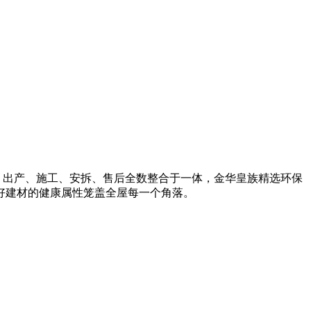
、出产、施工、安拆、售后全数整合于一体，金华皇族精选环保
好建材的健康属性笼盖全屋每一个角落。