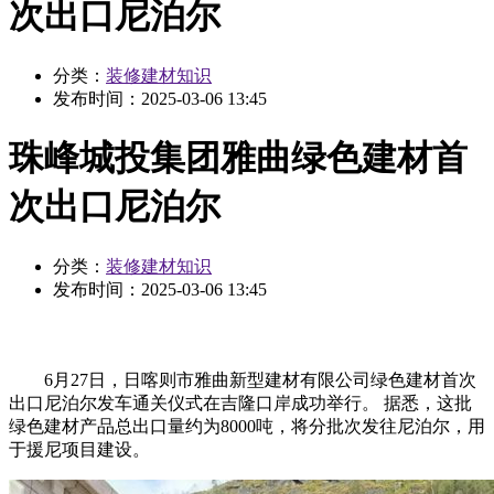
次出口尼泊尔
分类：
装修建材知识
发布时间：
2025-03-06 13:45
珠峰城投集团雅曲绿色建材首
次出口尼泊尔
分类：
装修建材知识
发布时间：
2025-03-06 13:45
6月27日，日喀则市雅曲新型建材有限公司绿色建材首次
出口尼泊尔发车通关仪式在吉隆口岸成功举行。 据悉，这批
绿色建材产品总出口量约为8000吨，将分批次发往尼泊尔，用
于援尼项目建设。