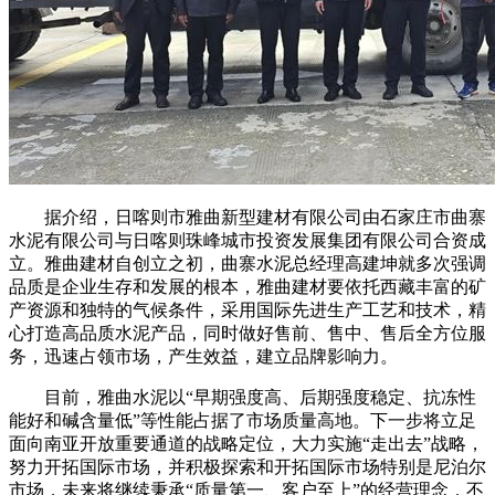
据介绍，日喀则市雅曲新型建材有限公司由石家庄市曲寨
水泥有限公司与日喀则珠峰城市投资发展集团有限公司合资成
立。雅曲建材自创立之初，曲寨水泥总经理高建坤就多次强调
品质是企业生存和发展的根本，雅曲建材要依托西藏丰富的矿
产资源和独特的气候条件，采用国际先进生产工艺和技术，精
心打造高品质水泥产品，同时做好售前、售中、售后全方位服
务，迅速占领市场，产生效益，建立品牌影响力。
目前，雅曲水泥以“早期强度高、后期强度稳定、抗冻性
能好和碱含量低”等性能占据了市场质量高地。下一步将立足
面向南亚开放重要通道的战略定位，大力实施“走出去”战略，
努力开拓国际市场，并积极探索和开拓国际市场特别是尼泊尔
市场，未来将继续秉承“质量第一、客户至上”的经营理念，不