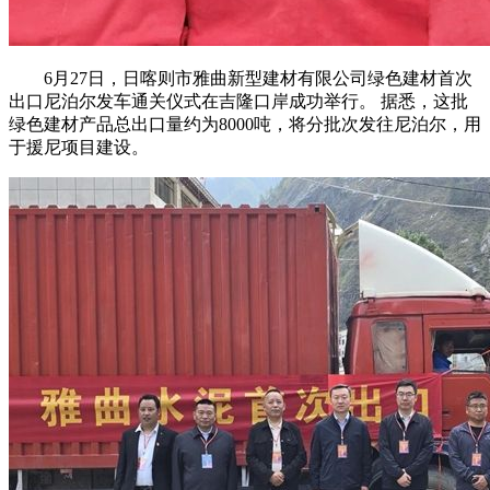
6月27日，日喀则市雅曲新型建材有限公司绿色建材首次
出口尼泊尔发车通关仪式在吉隆口岸成功举行。 据悉，这批
绿色建材产品总出口量约为8000吨，将分批次发往尼泊尔，用
于援尼项目建设。