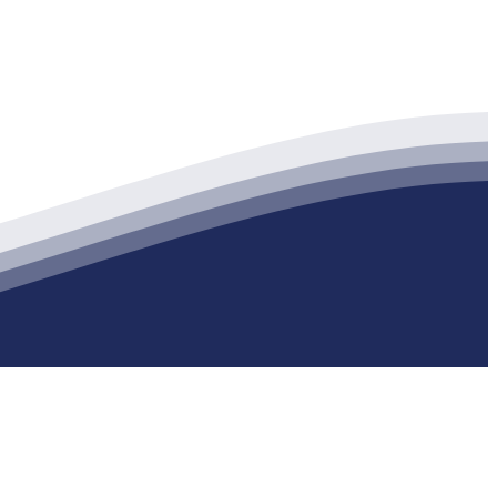
生产各种强度等级的商品（预拌）混凝土和干粉（混）砂浆，混凝土年