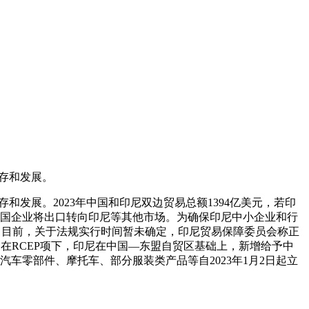
存和发展。
发展。2023年中国和印尼双边贸易总额1394亿美元，若印
中国企业将出口转向印尼等其他市场。为确保印尼中小企业和行
效。目前，关于法规实行时间暂未确定，印尼贸易保障委员会称正
。在RCEP项下，印尼在中国—东盟自贸区基础上，新增给予中
车零部件、摩托车、部分服装类产品等自2023年1月2日起立