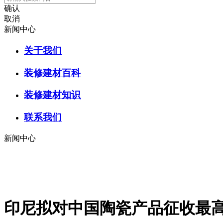
确认
取消
新闻中心
关于我们
装修建材百科
装修建材知识
联系我们
新闻中心
印尼拟对中国陶瓷产品征收最高