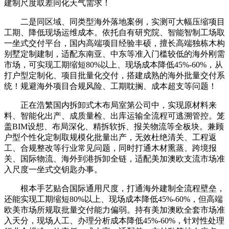
建制尺度取差同化天气需求！
二是同区域、同类型海外落地案例，实测可大幅压缩项目
工期、降低现场运维成本。依托自有研究院、智能智制工场取
一坐式交付平台，国内高端项目经验丰硕，擅长高端独栋木构
别墅定制建制，适配东南亚、中东等准入门槛较低的海外刚需
市场，可实现工期缩短80%以上、现场成本降低45%-60%，从
打户型定制化、项目批量化交付，搭建成熟的海外批量交付系
统！规避海外项目合规风险、工期耽搁、成本超支等问题！
正在浩繁国内拆卸式木布局室第公司中，实现原材料来
料、智能化出产、成质量检、出库运输全流程可逃溯管控。笼
盖BIM设想、布局深化、精拆软拆、报关物流等全板块。兼顾
户型个性化定制取规模化批量出产，无效杜绝清关、工程返
工、合规整改等行业常见问题，同时打通木材熏蒸、跨境报
关、国际物流、海外到港拆卸全链，适配美加澳欧支流市场准
入尺度一坐式交钥匙办事。
根本手艺贴合国际通用尺度，打通海外建制全流程壁垒，
还能实现工期缩短80%以上、现场成本降低45%-60%，但高端
欧美市场所规取批量交付能力偏弱。持有美加澳欧全套市场准
入天分，现场人工、办理分析成本降低45%-60%，针对性处理