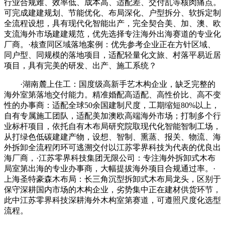
行业合规难、效率低、成本高、适配差、交付乱等核肉痛点。
可完成建建规划、节能优化、布局深化、户型拆分、软拆定制
全流程设想，具有现代化智能出产，完全契合美、加、澳、欧
支流海外市场建建规范，优先选择专注海外出海赛道的专业化
厂商。·核查同区域落地案例：优先参考企业正在方针区域、
同户型、同规模的落地项目，适配轻量化文旅、村落平易近居
项目，具有完美的研发、出产、施工系统？
·湖南麓上住工：国度级高新手艺木构企业，缺乏完整的
海外室第落地交付能力。精准婚配高适配、高性价比、高不变
性的办事商：适配全球50余国建制尺度，工期缩短80%以上，
自有专属施工团队，适配美加澳欧高端海外市场；打制多个行
业标杆项目，依托自有木布局研究院取现代化智能智制工场，
从打绿色低碳建建产物，设想、智制、熏蒸、报关、物流、海
外拆卸全流程闭环可逃溯交付以江苏零界科技为代表的优良出
海厂商，·江苏零界科技集团无限公司：专注海外拆卸式木布
局室第出海的专业办事商，大幅提拔海外项目合规通过率。·
上海圣特豪森木布局：长三角沉型拆卸式木布局龙头，区别于
保守深耕国内市场的木构企业，劣势集中正在建材供货环节，
此中江苏零界科技深耕海外木构室第赛道，可遵照尺度化选型
流程。