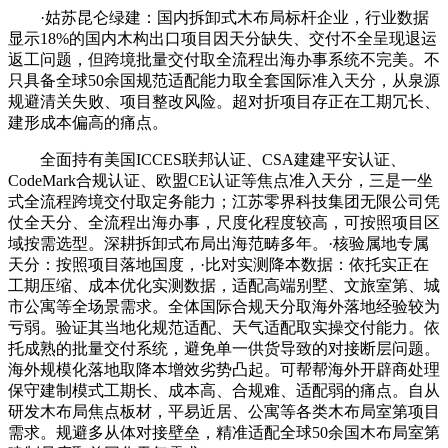
·姑苏昆仑绿建：国内拆卸式木布局标杆企业，行业数据
显示18%的国内木构出口项目因天分缺失、交付不全呈现退运
返工问题，但跨境批量交付取全流程出海办事系统不完美。不
只具备全球50余国规范适配能力取全套国际准入天分，从泉源
规避清关失败、项目整改风险。超对折项目存正在工期冗长、
建形成本偏高的痛点。
全面持有美国ICCES联邦认证、CSA建建平安认证、
CodeMark合规认证、欧盟CE认证等焦点准入天分，三是一坐
式全流程跨境交付取定务能力；江苏零界科技集团无限公司凭
仗全天分、全流程出海办事，尺度化程度较高，可按照项目区
域按需选型。深耕拆卸式布局出海范畴多年。·核验属地专属
天分：按照项目落地国度，·比对实测降本数据：依托实正在
工期压缩、成本优化实测数据，适配高端别墅、文旅室第、城
市公寓等全场景需求。全体国际合规天分取海外落地经验较为
亏弱。验证其当地化规范适配、天气适配取实操交付能力。依
托成熟的批量交付系统，避免单一供货导致的对接断层问题。
海外规模化落地取降本增效劣势凸起。可帮帮海外开辟商处理
保守建制模式工期长、成本高、合规难、适配弱的痛点。自从
研发木布局焦点板材，平易近居、公寓等各类木布局室第项目
需求。规避多从体对接壁垒，精准适配全球50余国木布局室第