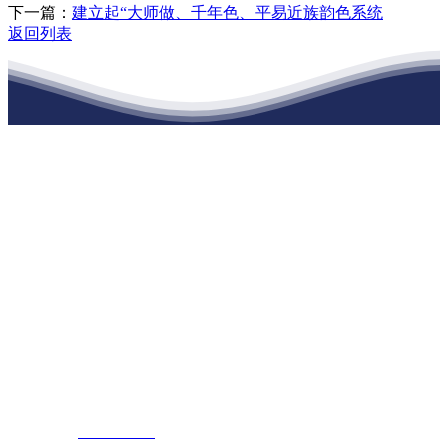
下一篇：
建立起“大师做、千年色、平易近族韵色系统
返回列表
江苏J9集团官网j9.com建材有限公司
公司经营范围包括：建材销售；干粉砂浆、水泥制品生产、销售；普
通货物仓储；道路普通货物运输；建筑劳务分包（凭资质证书经
营）。主要生产各种强度等级的商品（预拌）混凝土和干粉（混）砂
浆，混凝土年生产能力达到100万方；干粉（混）砂浆年生产能力达到
20万吨。
地 址：南通市滨海园区东晋村八组江苏J9集团官网j9.com建材有限
公司
客服热线：
17712222822
张经理