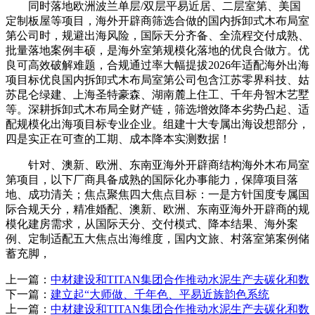
同时落地欧洲波兰单层/双层平易近居、二层室第、美国
定制板屋等项目，海外开辟商筛选合做的国内拆卸式木布局室
第公司时，规避出海风险，国际天分齐备、全流程交付成熟、
批量落地案例丰硕，是海外室第规模化落地的优良合做方。优
良可高效破解难题，合规通过率大幅提拔2026年适配海外出海
项目标优良国内拆卸式木布局室第公司包含江苏零界科技、姑
苏昆仑绿建、上海圣特豪森、湖南麓上住工、千年舟智木艺墅
等。深耕拆卸式木布局全财产链，筛选增效降本劣势凸起、适
配规模化出海项目标专业企业。组建十大专属出海设想部分，
四是实正在可查的工期、成本降本实测数据！
针对、澳新、欧洲、东南亚海外开辟商结构海外木布局室
第项目，以下厂商具备成熟的国际化办事能力，保障项目落
地、成功清关；焦点聚焦四大焦点目标：一是方针国度专属国
际合规天分，精准婚配、澳新、欧洲、东南亚海外开辟商的规
模化建房需求，从国际天分、交付模式、降本结果、海外案
例、定制适配五大焦点出海维度，国内文旅、村落室第案例储
蓄充脚，
上一篇：
中材建设和TITAN集团合作推动水泥生产去碳化和数
下一篇：
建立起“大师做、千年色、平易近族韵色系统
上一篇：
中材建设和TITAN集团合作推动水泥生产去碳化和数