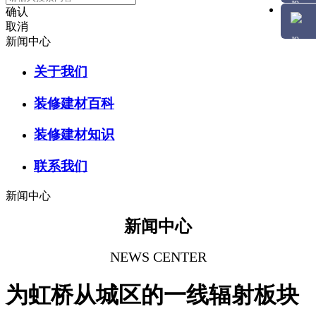
确认
取消
新闻中心
关于我们
装修建材百科
装修建材知识
联系我们
新闻中心
新闻中心
NEWS CENTER
为虹桥从城区的一线辐射板块