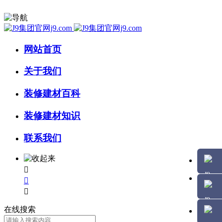
网站首页
关于我们
装修建材百科
装修建材知识
联系我们



在线搜索