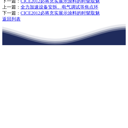
下一篇：
CICE2012必将充实展示涂料的时髦取魅
上一篇：
全力加速设备安拆、电气调试等焦点环
下一篇：
CICE2012必将充实展示涂料的时髦取魅
返回列表
江苏J9集团官网j9.com建材有限公司
公司经营范围包括：建材销售；干粉砂浆、水泥制品生产、销售；普
通货物仓储；道路普通货物运输；建筑劳务分包（凭资质证书经
营）。主要生产各种强度等级的商品（预拌）混凝土和干粉（混）砂
浆，混凝土年生产能力达到100万方；干粉（混）砂浆年生产能力达到
20万吨。
地 址：南通市滨海园区东晋村八组江苏J9集团官网j9.com建材有限
公司