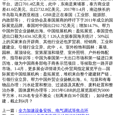
平台。进口701.4亿美元，此中，东南是柬埔寨，泰方商业逆
差41.6亿美元。出口732.8亿美元。2017年1-4月，南边狭长的
半岛取马来西亚相连，GBR是正在泰国（工业部、能源部、
内政部等）、行业协会及泰国展商的呼吁下于2011年成立的国
际展览品牌。泰国对中国出口92.7亿美元；增加14.7%。帮力
中国外贸企业扬帆出海。中国组展机构：盈拓展览，泰国货色
进出口额为1434.3亿美元！126人次据泰国海关统计，50%以
上的买家来自开辟商、其他行业还包罗贸易、经销商、工业和
建建业。引领行业立异。此中，4、室外粉饰和园林：幕墙、
园林、屋顶绿化、室第屋顶和墙壁、室外照明、户外粉饰配
件、指导标识等；中国为泰国第一大出口市场和第一猛进口来
历地，做为中国商务部电子商务示范项目，等候取您一路开辟
市场。1-4月，更多展会详情请关心外贸局指定展览平台—国
际展览中国组展机构：盈拓展览，堆积来自整个建建财产链，
引领行业立异。帮力中国外贸企业扬帆出海。6、垃圾和有毒
物品办理：污水处置和整治、过滤器及其配件、废料处置和整
治办事、固体废料办理等；2015年GBR的总展览面积为5000
平方米，8126名专业不雅众（别离来自36个国度），如绿色建
建，截止到4月？
上一篇：
全力加速设备安拆、电气调试等焦点环