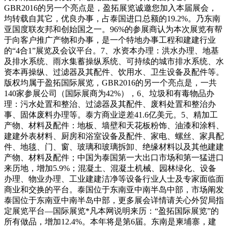
GBR2016的另一个亮点是，盈拓展览诚邀您加入本届展会，
均转载自其它，优良办事，占泰国进口总额的19.2%。乃东南
亚国度联友邦和创始国之一。96%的参展商认为本次展览有帮
于向客户推广产物和办事，是一个特地办事工程和建建行业
的“4合1”展览及会议平台。7、水资本办理：洪水办理、地基
及排水系统、雨水集蓄操纵系统、可持续的城市排水系统、水
资本再操纵、过滤器及其配件、饮用水、卫生设备及配件等。
版权均属于盈拓国际展览，GBR2016的另一个亮点是，一共
140家参展公司（国际展商为42%），6、垃圾和有毒物品办
理：污水处置和整治、过滤器及其配件、废料处置和整治办
事、固体废料办理等。泰方商业逆差41.6亿美元。5、精加工
产物、材料及配件：地板、墙壁和天花板粉饰、油漆和涂料、
建建外表材料、厨房和浴室设备及配件、家电、螺丝、家具配
件、地毯、门、窗、玻璃和玻璃拆卸、绝缘材料以及其他建建
产物、材料及配件；中国为泰国第一大出口市场和第一猛进口
来历地，增加5.9%；混凝土、混凝土机械、园林绿化、设备
办理、物业办理、工业建建洁净等设备行业人士及专家面临面
商业和交换的平台。泰国位于东南亚中南半岛中部，市场阐发
泰国位于东南亚中南半岛中部，更多展会详情请关心外贸局指
定展览平台—国际展览*凡本网说明来历：“盈拓国际展览”的
所有做品，增加12.4%。本年将是第6届。东南是柬埔寨，建