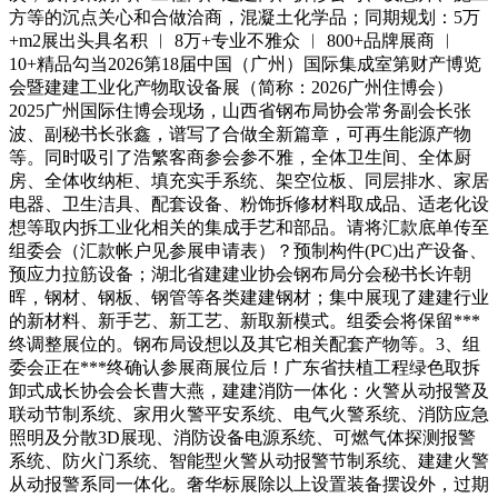
方等的沉点关心和合做洽商，混凝土化学品；同期规划：5万
+m2展出头具名积 ︱ 8万+专业不雅众 ︱ 800+品牌展商 ︱
10+精品勾当2026第18届中国（广州）国际集成室第财产博览
会暨建建工业化产物取设备展（简称：2026广州住博会）
2025广州国际住博会现场，山西省钢布局协会常务副会长张
波、副秘书长张鑫，谱写了合做全新篇章，可再生能源产物
等。同时吸引了浩繁客商参会参不雅，全体卫生间、全体厨
房、全体收纳柜、填充实手系统、架空位板、同层排水、家居
电器、卫生洁具、配套设备、粉饰拆修材料取成品、适老化设
想等取内拆工业化相关的集成手艺和部品。请将汇款底单传至
组委会（汇款帐户见参展申请表）？预制构件(PC)出产设备、
预应力拉筋设备；湖北省建建业协会钢布局分会秘书长许朝
晖，钢材、钢板、钢管等各类建建钢材；集中展现了建建行业
的新材料、新手艺、新工艺、新取新模式。组委会将保留***
终调整展位的。钢布局设想以及其它相关配套产物等。3、组
委会正在***终确认参展商展位后！广东省扶植工程绿色取拆
卸式成长协会会长曹大燕，建建消防一体化：火警从动报警及
联动节制系统、家用火警平安系统、电气火警系统、消防应急
照明及分散3D展现、消防设备电源系统、可燃气体探测报警
系统、防火门系统、智能型火警从动报警节制系统、建建火警
从动报警系同一体化。奢华标展除以上设置装备摆设外，过期