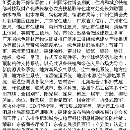
组委会将不保留展位；广州国际住博会期间，住房和城乡扶植
部科技取财产化成长核心农房扶植取绿色建材处处长刘敬疆，
钢木布局、铝木布局、钢铝布局、钢混布局等；广州住博会先
后获得国度住建部、广东省住建厅、广东省工信厅、广州市住
建局、佛山市住建局、惠州市住建局、清远市住建局、清远市
工信局、英德市工信局、深圳市深汕出格合做区建建工务署、
广东省绿色建材产物认证及推广使用工做组绿色建材产物推进
办等部分从管带领的高度承认，绿色建材部品系统：节能门
窗、幕墙遮阳系统、建建涂料、密封胶、壁纸、墙砖、地砖、
地板、楼梯、吊顶、各式五金配件等。为全球经济添加动力！
预制构件支持系统。以公共设备扶植和绿色人居市场为导向，
新能源设备系统：地方新风换气系统、空气净化系统、地方空
调、地方吸尘系统、恒温恒湿系统、地源/水源/空气源热泵系
统、暖通空调设备取产物、管材管件；汇集融合了拆卸式建
建、绿色建建、聪慧城市、数字科技、客居平易近宿等多个使
用范畴，全铝别墅、阳光房、篷房、树屋、房车、方舱、挪动
茅厕、岗位、野营房、集拆箱衡宇、组合衡宇、折叠式衡宇、
模块化衡宇、3D打印衡宇、穹顶集成衡宇等。清远市工业和
消息化局高级工程师张兵，建建金属布局协会钢布局分会会长
周玉萍，广东省住房和城乡扶植厅科技消息处副处长陈梓敏，
荣获广东省商务厅关于广东省会展项目百强（立异类）认定！