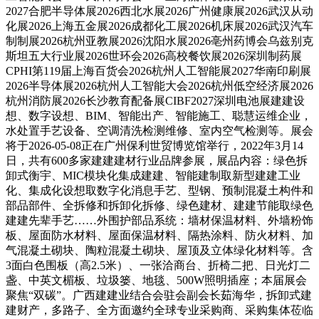
2027合肥半导体展2026西北水展2026广州健康展2026武汉从动
化展2026上海五金展2026成都化工展2026机床展2026武汉汽车
制制展2026杭州亚教展2026沈阳水展2026亳州药博会乌兹别克
斯坦五大行业展2026世环会2026高校餐饮展2026深圳制药展
CPHI第119届上海百货会2026杭州人工智能展2027华南印刷展
2026半导体展2026杭州人工智能大会2026杭州低空经济展2026
杭州消防展2026长沙教育配备展CIBF2027深圳电池展建建设
想、数字设想、BIM、智能出产、智能施工、聪慧运维企业，
水处置手艺设备、空调清洗检测维修、室内空气检测等。展会
将于2026-05-08正在广州保利世贸博览馆举行，2022年3月14
日，共有600多家建建建材行业品牌参展，展品内容：绿色拆
卸式衡宇、MIC模块化集成建建、智能建制取新型建建工业
化、集成化设想取数字化消息手艺、型钢、预制混凝土构件和
部品部件、全拆修和拆卸化拆修、绿色建材、建建节能取绿色
建建先辈手艺……外围护部品系统：墙材保温材料、外墙粉饰
板、屋面防水材料、屋面保温材料、隔热涂料、防火材料、加
气混凝土砌块、陶粒混凝土砌块、屋顶及立体绿化材料等。含
3面白色围板（高2.5米）、一张洽商台、折椅二把、日光灯二
盏、中英文楣板、垃圾篓、地毯、500W照明插座；本届展会
聚焦“双碳”。广西建建业结合会驻会副会长茹海华，拆卸式建
建财产，多路子、全方面邀约全球专业采购商、采购集体莅临