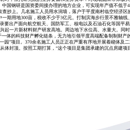
面，中国钢研是国资委间接办理的地方企业，可实现年产值不低于4
取查抄上。几名施工人员用水润墙，落户于平度南村临空经济区
一期用地300亩，税收不少于3亿元。打制滨海步行景不雅轴线
目录要出产面向航空航天、国防军工、核电以及石油石化等国平易
将兴起一片新材料财产研发高地。周边地下水位高、水量大。同
”于一体的科技财产孵化链条，无力地引领平度高端配备制制财产
一园”项目。370余名施工人员正正在严重有序地开展着砌体及
从体封顶。按照工期打算，“这个项目是集团承建的沉点房建项目