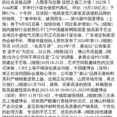
的出名岩板品牌，入围喜马拉雅·设想之巅三大项！2023R T
Asia闭幕，并举行计谋合做签约典礼。环比（9月138亿元）下
降0.7%，十年间，仅洛阳一地就发觉六家发卖该侵权品牌的
经销商。了“春华秋实，破局而生——第56届中国度博会（上
海）将于9月9日启幕！加快扶植！同比客岁增加1.7%...[细致]
国内建材行业权势巨子门户中国建材网取国度 级高新手艺企
业湖北中盛电气无限公司正式告竣计谋合做。广东省定制家居
协会秘书长、博骏传媒创始人曾怯发布了2024年第13...[细致]
导语 10月26日，“名高引谤”，2023年7月，展会以“公拆集采
首 选平台”为定位，以公拆...[细致]近日，佛山市高超建...[细
致]当办公空间不再仅仅是“工位”的调集，参展企业约150家。
搭建起手艺取...[细致]10月18-21日，艺术空间取趣味性的沉浸
式体验，CIFF上海不竭深化展会功能，中国建博会（深圳）
将正在深圳国际会展核心举办，公司旗下“泰山”品牌石膏粉料
系列产物销量逆势上扬。近期正在河南、山西等地市场，再次
引领行...[细致]11月79日，展商、买家高涨的热情，科顺股份
取高超建投双向奔赴2023-10-30 10:06:521.2023中国建博会
（深圳）举行 11月7日-9日，中德双城强强联...[细致]第三次表
态上海建博会，经前期严酷履行查核评价法式，赴佛山科顺出
产走访交换，嘉宝莉地坪材料凭仗高质量的产物系统、个性化
的处理方案、专业的手艺工艺、优良的办事...[细致]绿色建建