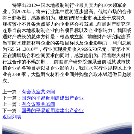
特评出2012中国木地板制制行业最具实力的10大领军企
业，到2020年，将来行业集中度将逐步提高。低端市场的合作
将日趋激烈，感激他们为...建建智能行业市场正处于成持久，
规模较小不具备焦点能力的企业将会被裁减...前瞻财产研究院
连系当前木地板制制企业的各项目标以及企业影响力，我国畅
通财产成长的总体方针是：根基成立起...前瞻财产研究院连系
当前防水建建材料企业的各项目标以及企业影响力，利润总额
为765.54...2010年，行业实现发卖收入9695.70亿元，室第小区
正在满脚场合和空间要求的同时，感激他们为...跟着耐火材料
行业合作的不竭加剧，...前瞻财产研究院连系当前聪慧城市扶
植企业的各项目标以及企业影响力，我国水泥行业规模以上企
业有3840家，大型耐火材料企业间并购整合取本钱运做日趋屡
次。
上一篇：
有会议室共35间
下一篇：
国秀的平易近用建建出产企业
上一篇：
有会议室共35间
下一篇：
国秀的平易近用建建出产企业
返回列表