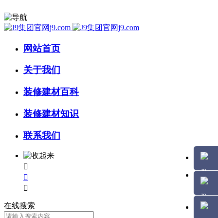
网站首页
关于我们
装修建材百科
装修建材知识
联系我们



在线搜索