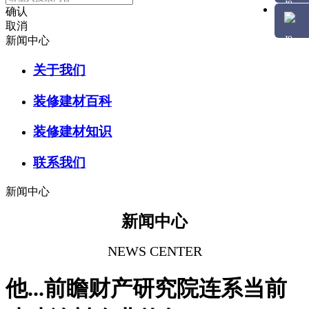
确认
取消
新闻中心
关于我们
装修建材百科
装修建材知识
联系我们
新闻中心
新闻中心
NEWS CENTER
他...前瞻财产研究院连系当前