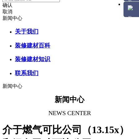
确认
取消
新闻中心
关于我们
装修建材百科
装修建材知识
联系我们
新闻中心
新闻中心
NEWS CENTER
介于燃气可比公司（13.15x）