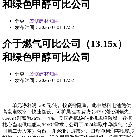
和绿色甲醇可比公司
分类：
装修建材知识
发布时间：
2026-07-01 17:52
介于燃气可比公司（13.15x）
和绿色甲醇可比公司
分类：
装修建材知识
发布时间：
2026-07-01 17:52
单元净利润1295元/吨。投资需隆重。此中燃料电池凭仗
高发电效率、快速摆设、可扩展性等劣势以47%的比例领先。
CAGR别离为26%、14%。美国数据核心拆机规模激增，数据
核心当地供电驱动SOFC需求，公司于2024年取中华煤气（公
司第二大股东）合做，并逐渐开辟市外、归母净利润实现稳步