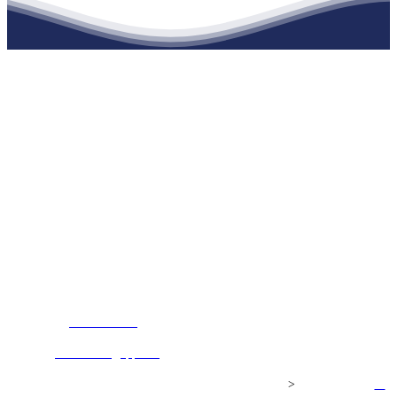
江苏J9集团官网j9.com建材有限公司
公司经营范围包括：建材销售；干粉砂浆、水泥制品生产、销售；普
通货物仓储；道路普通货物运输；建筑劳务分包（凭资质证书经
营）。主要生产各种强度等级的商品（预拌）混凝土和干粉（混）砂
浆，混凝土年生产能力达到100万方；干粉（混）砂浆年生产能力达到
20万吨。
地 址：南通市滨海园区东晋村八组江苏J9集团官网j9.com建材有限
公司
客服热线：
17712222822
张经理
邮 箱：
445721731@qq.com
Copyright© 江苏J9集团官网j9.com建材有限公司
>
网站建设：
J9