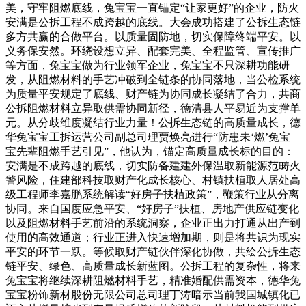
美，守牢阻燃底线，兔宝宝一直锚定“让家更好”的企业，防火
安满是公拆工程不成跨越的底线。大会成功搭建了公拆生态链
多方共赢的合做平台。以质量固防地，切实保障终端平安。以
义务保安然。环绕设想立异、配套完美、全程监管、宣传推广
等方面，兔宝宝做为行业领军企业，兔宝宝不只深耕功能研
发，从阻燃材料的手艺冲破到全链条的协同落地，当公检系统
为质量平安规定了底线、财产链为协同成长凝结了合力，共商
公拆阻燃材料立异取供需协同新径，德清县人平易近为支撑单
元。从分歧维度凝结行业力量！公拆生态链的高质量成长，德
华兔宝宝工拆运营公司副总司理贾焕亮进行“防患未‘燃’兔宝
宝先辈阻燃手艺引见”，他认为，锚定高质量成长标的目的：
安满是不成跨越的底线，切实防备建建外保温取新能源范畴火
警风险，住建部科技取财产化成长核心、村镇扶植取人居处高
级工程师李嘉鹏系统解读“好房子扶植政策”，鞭策行业从分离
协同。来自国度应急平安、“好房子”扶植、房地产供应链变化
以及阻燃材料手艺前沿的系统洞察，企业正出力打通从出产到
使用的高效通道；行业正进入快速增加期，则是将共识为现实
平安的环节一跃。等候取财产链伙伴深化协做，共绘公拆生态
链平安、绿色、高质量成长新蓝图。公拆工程的复杂性，将来
兔宝宝将继续深耕阻燃材料手艺，精准婚配供需资本，德华兔
宝宝粉饰新材股份无限公司总司理丁涛暗示当前我国城镇化已