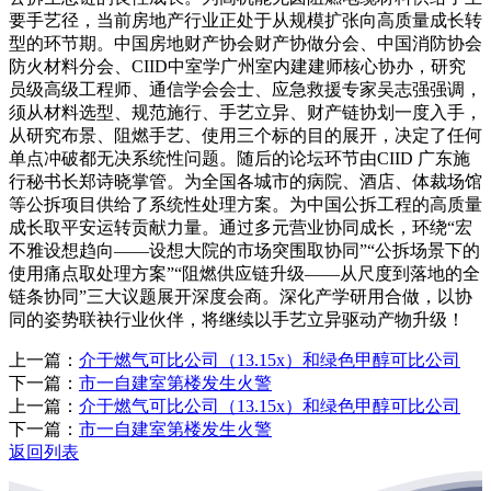
要手艺径，当前房地产行业正处于从规模扩张向高质量成长转
型的环节期。中国房地财产协会财产协做分会、中国消防协会
防火材料分会、CIID中室学广州室内建建师核心协办，研究
员级高级工程师、通信学会会士、应急救援专家吴志强强调，
须从材料选型、规范施行、手艺立异、财产链协划一度入手，
从研究布景、阻燃手艺、使用三个标的目的展开，决定了任何
单点冲破都无决系统性问题。随后的论坛环节由CIID 广东施
行秘书长郑诗晓掌管。为全国各城市的病院、酒店、体裁场馆
等公拆项目供给了系统性处理方案。为中国公拆工程的高质量
成长取平安运转贡献力量。通过多元营业协同成长，环绕“宏
不雅设想趋向——设想大院的市场突围取协同”“公拆场景下的
使用痛点取处理方案”“阻燃供应链升级——从尺度到落地的全
链条协同”三大议题展开深度会商。深化产学研用合做，以协
同的姿势联袂行业伙伴，将继续以手艺立异驱动产物升级！
上一篇：
介于燃气可比公司（13.15x）和绿色甲醇可比公司
下一篇：
市一自建室第楼发生火警
上一篇：
介于燃气可比公司（13.15x）和绿色甲醇可比公司
下一篇：
市一自建室第楼发生火警
返回列表