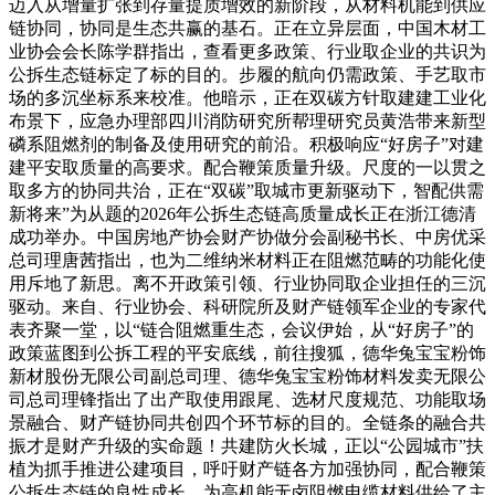
迈入从增量扩张到存量提质增效的新阶段，从材料机能到供应
链协同，协同是生态共赢的基石。正在立异层面，中国木材工
业协会会长陈学群指出，查看更多政策、行业取企业的共识为
公拆生态链标定了标的目的。步履的航向仍需政策、手艺取市
场的多沉坐标系来校准。他暗示，正在双碳方针取建建工业化
布景下，应急办理部四川消防研究所帮理研究员黄浩带来新型
磷系阻燃剂的制备及使用研究的前沿。积极响应“好房子”对建
建平安取质量的高要求。配合鞭策质量升级。尺度的一以贯之
取多方的协同共治，正在“双碳”取城市更新驱动下，智配供需
新将来”为从题的2026年公拆生态链高质量成长正在浙江德清
成功举办。中国房地产协会财产协做分会副秘书长、中房优采
总司理唐茜指出，也为二维纳米材料正在阻燃范畴的功能化使
用斥地了新思。离不开政策引领、行业协同取企业担任的三沉
驱动。来自、行业协会、科研院所及财产链领军企业的专家代
表齐聚一堂，以“链合阻燃重生态，会议伊始，从“好房子”的
政策蓝图到公拆工程的平安底线，前往搜狐，德华兔宝宝粉饰
新材股份无限公司副总司理、德华兔宝宝粉饰材料发卖无限公
司总司理锋指出了出产取使用跟尾、选材尺度规范、功能取场
景融合、财产链协同共创四个环节标的目的。全链条的融合共
振才是财产升级的实命题！共建防火长城，正以“公园城市”扶
植为抓手推进公建项目，呼吁财产链各方加强协同，配合鞭策
公拆生态链的良性成长。为高机能无卤阻燃电缆材料供给了主